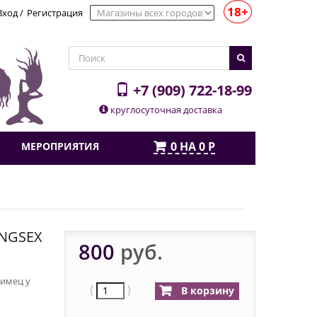
18+
Вход
/
Регистрация
+7 (909) 722-18-99
круглосуточная доставка
0
НА
0
Р
МЕРОПРИЯТИЯ
ONGSEX
800
руб.
бимец у
⟨
⟩
В корзину