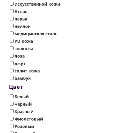
искусственной кожи
Атлас
перья
нейлон
медицинская сталь
PU кожа
экокожа
лоза
джут
сплит кожа
бамбук
Цвет
Белый
Черный
Красный
Фиолетовый
Розовый