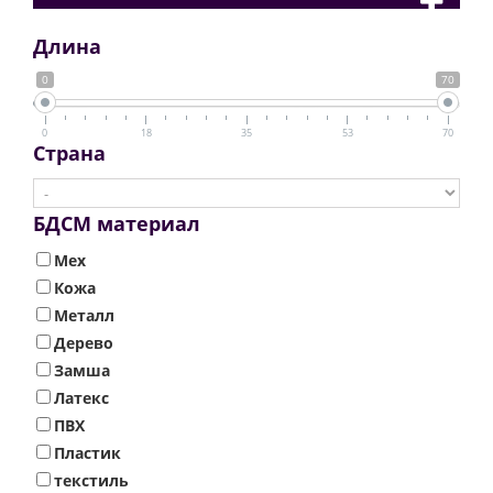
Длина
0
70
0
18
35
53
70
Страна
БДСМ материал
Мех
Кожа
Металл
Дерево
Замша
Латекс
ПВХ
Пластик
текстиль