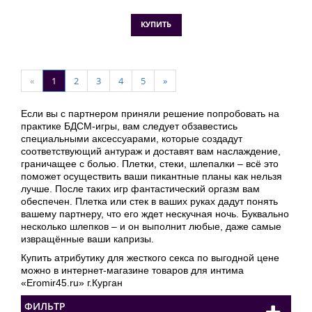
КУПИТЬ
«
1
2
3
4
5
»
Если вы с партнером приняли решение попробовать на
практике БДСМ-игры, вам следует обзавестись
специальными аксессуарами, которые создадут
соответствующий антураж и доставят вам наслаждение,
граничащее с болью. Плетки, стеки, шлепалки – всё это
поможет осуществить ваши пикантные планы как нельзя
лучше. После таких игр фантастический оргазм вам
обеспечен. Плетка или стек в ваших руках дадут понять
вашему партнеру, что его ждет нескучная ночь. Буквально
несколько шлепков – и он выполнит любые, даже самые
извращённые ваши капризы.
Купить атрибутику для жесткого секса по выгодной цене
можно в интернет-магазине товаров для интима
«Eromir45.ru» г.Курган
ФИЛЬТР