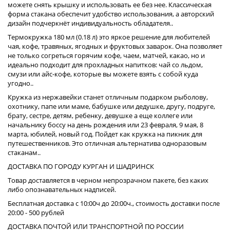
можете снять крышку и использовать ее без нее. Классическая
форма стакана обеспечит удобство использования, а авторский
дизайн подчеркнёт индивидуальность обладателя..
Термокружка 180 мл (0.18 л) это яркое решение для любителей
чая, кофе, травяных, ягодных и фруктовых заварок. Она позволяет
не только согреться горячим кофе, чаем, матчей, какао, но и
идеально подходит для прохладных напитков: чай со льдом,
смузи или айс-кофе, которые вы можете взять с собой куда
угодно..
Кружка из нержавейки станет отличным подарком рыболову,
охотнику, папе или маме, бабушке или дедушке, другу, подруге,
брату, сестре, детям, ребенку, девушке а еще коллеге или
начальнику боссу на день рождения или 23 февраля, 9 мая, 8
марта, юбилей, новый год. Пойдет как кружка на пикник для
путешественников. Это отличная альтернатива одноразовым
стаканам..
ДОСТАВКА ПО ГОРОДУ КУРГАН И ШАДРИНСК
Товар доставляется в черном непрозрачном пакете, без каких
либо опознавательных надписей.
Бесплатная доставка с 10:00ч до 20:00ч., стоимость доставки после
20:00 - 500 рублей
ДОСТАВКА ПОЧТОЙ ИЛИ ТРАНСПОРТНОЙ ПО РОССИИ