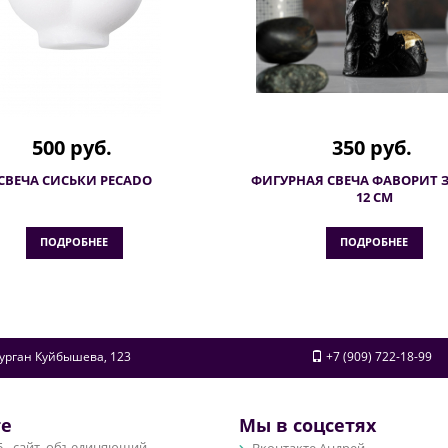
500 руб.
350 руб.
СВЕЧА СИСЬКИ PECADO
ФИГУРНАЯ СВЕЧА ФАВОРИТ 
12 СМ
ПОДРОБНЕЕ
ПОДРОБНЕЕ
урган
Куйбышева, 123
+7 (909) 722-18-99
те
Мы в соцсетях
 - сайт, объединяющий