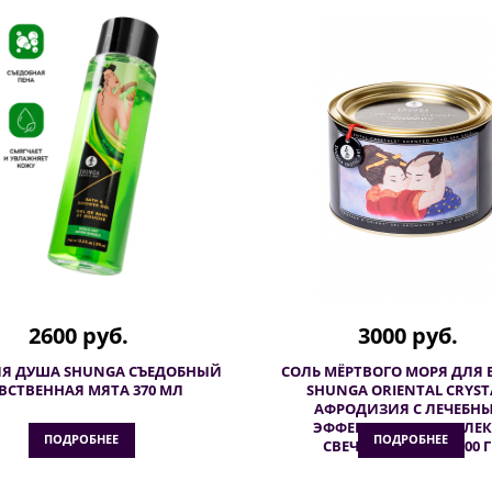
2600 руб.
3000 руб.
ЛЯ ДУША SHUNGA СЪЕДОБНЫЙ
СОЛЬ МЁРТВОГО МОРЯ ДЛЯ
ВСТВЕННАЯ МЯТА 370 МЛ
SHUNGA ORIENTAL CRYST
АФРОДИЗИЯ С ЛЕЧЕБН
ЭФФЕКТОМ, В КОМПЛЕК
ПОДРОБНЕЕ
ПОДРОБНЕЕ
СВЕЧА+РАКУШКА, 600 Г