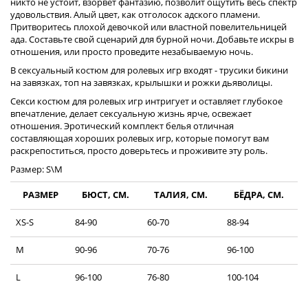
никто не устоит, взорвет фантазию, позволит ощутить весь спектр
удовольствия. Алый цвет, как отголосок адского пламени.
Притворитесь плохой девочкой или властной повелительницей
ада. Составьте свой сценарий для бурной ночи. Добавьте искры в
отношения, или просто проведите незабываемую ночь.
В сексуальный костюм для ролевых игр входят - трусики бикини
на завязках, топ на завязках, крылышки и рожки дьяволицы.
Секси костюм для ролевых игр интригует и оставляет глубокое
впечатление, делает сексуальную жизнь ярче, освежает
отношения. Эротический комплект белья отличная
составляющая хороших ролевых игр, которые помогут вам
раскрепоститься, просто доверьтесь и проживите эту роль.
Размер: S\M
РАЗМЕР
БЮСТ, СМ.
ТАЛИЯ, СМ.
БЁДРА, СМ.
XS-S
84-90
60-70
88-94
М
90-96
70-76
96-100
L
96-100
76-80
100-104