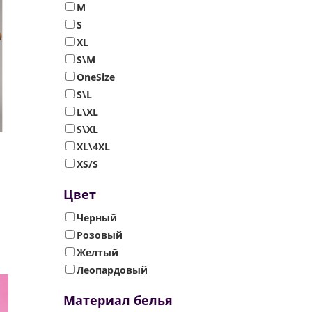
M
S
XL
S\M
OneSize
S\L
L\XL
S\XL
XL\4XL
XS/S
Цвет
Черный
Розовый
Желтый
Леопардовый
Материал белья