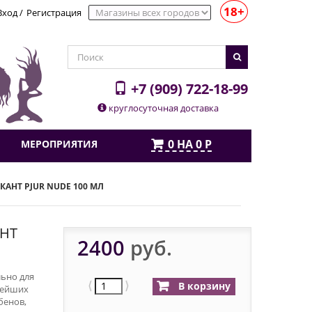
18+
Вход
/
Регистрация
+7 (909) 722-18-99
круглосуточная доставка
0
НА
0
Р
МЕРОПРИЯТИЯ
АНТ PJUR NUDE 100 МЛ
НТ
2400
руб.
льно для
⟨
⟩
В корзину
тейших
бенов,