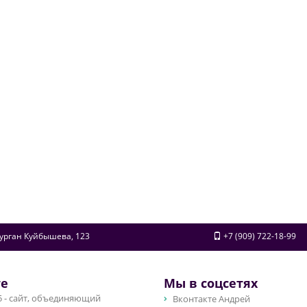
урган
Куйбышева, 123
+7 (909) 722-18-99
те
Мы в соцсетях
 - сайт, объединяющий
Вконтакте Андрей