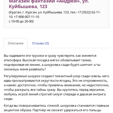
Магазин фантазий «Андрей», ул.
Куйбышева, 123
(Курган, г. Курган, ул. Куйбышева, 123, тел.: +7 (3522) 62-11-
10, +7-908-007-11-10
с 10-00 до 20-00)
Описание
Отзывы (0)
Вы надеваете эти трусики и сразу чувствуете, как меняется
атмосфера. Высокая посадка мягко обхватывает талию,
подчёркивая её линию, а шнуровка сзади будто шепчет: а ты
сможешь меня развязать?
Регулируемые шнурки создают пикантный узор сзади сквозь него
едва просматриваются округлости ягодиц. Это не откровенность,
а намёк: достаточно, чтобы привлечь внимание, но недостаточно,
чтобы раскрыть все тайны сразу. Вы крутитесь перед зеркалом,
любуясь игрой линий строгий силуэт спереди и дерзкая интрига
сзади.
Когда вы поворачиваетесь спиной, шнуровка становится главным
акцентом образа. Партнёр не сможет удержаться его пальцы