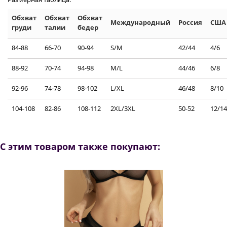
Обхват
Обхват
Обхват
Международный
Россия
США
груди
талии
бедер
84-88
66-70
90-94
S/M
42/44
4/6
88-92
70-74
94-98
M/L
44/46
6/8
92-96
74-78
98-102
L/XL
46/48
8/10
104-108
82-86
108-112
2XL/3XL
50-52
12/14
С этим товаром также покупают: