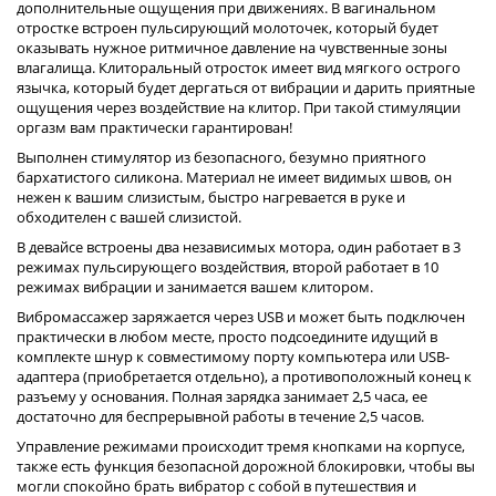
дополнительные ощущения при движениях. В вагинальном
отростке встроен пульсирующий молоточек, который будет
оказывать нужное ритмичное давление на чувственные зоны
влагалища. Клиторальный отросток имеет вид мягкого острого
язычка, который будет дергаться от вибрации и дарить приятные
ощущения через воздействие на клитор. При такой стимуляции
оргазм вам практически гарантирован!
Выполнен стимулятор из безопасного, безумно приятного
бархатистого силикона. Материал не имеет видимых швов, он
нежен к вашим слизистым, быстро нагревается в руке и
обходителен с вашей слизистой.
В девайсе встроены два независимых мотора, один работает в 3
режимах пульсирующего воздействия, второй работает в 10
режимах вибрации и занимается вашем клитором.
Вибромассажер заряжается через USB и может быть подключен
практически в любом месте, просто подсоедините идущий в
комплекте шнур к совместимому порту компьютера или USB-
адаптера (приобретается отдельно), а противоположный конец к
разъему у основания. Полная зарядка занимает 2,5 часа, ее
достаточно для беспрерывной работы в течение 2,5 часов.
Управление режимами происходит тремя кнопками на корпусе,
также есть функция безопасной дорожной блокировки, чтобы вы
могли спокойно брать вибратор с собой в путешествия и