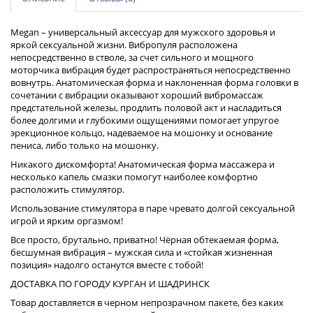
Megan – универсальный аксессуар для мужского здоровья и
яркой сексуальной жизни. Вибропуля расположена
непосредственно в стволе, за счет сильного и мощного
моторчика вибрация будет распространяться непосредственно
вовнутрь. Анатомическая форма и наклоненная форма головки в
сочетании с вибрации оказывают хороший вибромассаж
предстательной железы, продлить половой акт и насладиться
более долгими и глубокими ощущениями помогает упругое
эрекционное кольцо, надеваемое на мошонку и основание
пениса, либо только на мошонку.
Никакого дискомфорта! Анатомическая форма массажера и
несколько капель смазки помогут наиболее комфортно
расположить стимулятор.
Использование стимулятора в паре чревато долгой сексуальной
игрой и ярким оргазмом!
Все просто, брутально, приватно! Чёрная обтекаемая форма,
бесшумная вибрация – мужская сила и «стойкая жизненная
позиция» надолго останутся вместе с тобой!
ДОСТАВКА ПО ГОРОДУ КУРГАН И ШАДРИНСК
Товар доставляется в черном непрозрачном пакете, без каких