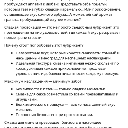
пробуждают аппетит к любви! Представьте себе поцелуй,
который тает на губах сладкой карамелью... Или прикосновение,
оставляющее вкус сочного арбуза... А может, лёгкий аромат
граната, пробуждающий жгучее желание?
Сладкая провокация — это не просто съедобный лубрикант, это
приглашение на пир удовольствий, где каждый вкус раскрывает
новые грани страсти.
Почему стоит попробовать этот лубрикант?
Невероятные вкус, которые хочется смаковать: томный и
насыщенный виноград для неспешных наслаждений.
Идеальная текстура: смазка интимная нежно скользит по
коже, усиливая каждое прикосновение, продлевая
удовольствие и добавляя пикантности каждому поцелую.
Максимум наслаждения — минимум забот:
Без липкости и пятен — только сладкие моменты!
Смазка для секса совместима со всеми презервативами и
игрушками.
Без химического привкуса — только насыщенный вкус
желания.
Полностью безопасен при проглатывании.
Смазка для минета превращает близость в настоящее
гастрономическое приключение, от которого будет сложно