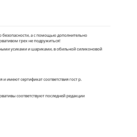
 о безопасности, а с помощью дополнительно
рвативом грех не подружиться!
ичными усиками и шариками, в обильной силиконовой
и имеют сертификат соответствия гост р.
зервативы соответствуют последней редакции