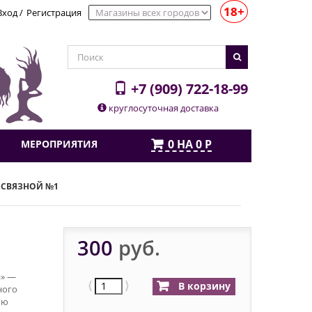
18+
Вход
/
Регистрация
+7 (909) 722-18-99
круглосуточная доставка
0
НА
0
Р
МЕРОПРИЯТИЯ
 СВЯЗНОЙ №1
300
руб.
й» —
⟨
⟩
В корзину
ного
ью