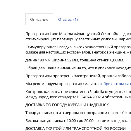
Описание
Отзывы (1)
Презерватив Luxe Maxima «Французский Связной» — дост
стимулирующих партнёршу эластичных усиков и шариков
Стимулирующая насадка, высококачественный презервати
смазке для настоящих экстремалов, знатоков женщин, 
Длина 180 мм ширина 52 мм, толщина стенки 0,06мм.
Обращаем Ваше внимание на то, что в упаковке находитс
Презервативы проверены электроникой, прошли лаборат
Мы рекомендуем презерватив смазать
любрикантом на 
Контроль качества презервативов Sitabella осуществляет
международного стандарта ISO4074:2002 и обязательным
ДОСТАВКА ПО ГОРОДУ КУРГАН И ШАДРИНСК
Товар доставляется в черном непрозрачном пакете, без 
Бесплатная доставка с 10:00ч до 20:00ч., стоимость достав
ДОСТАВКА ПОЧТОЙ ИЛИ ТРАНСПОРТНОЙ ПО РОССИИ