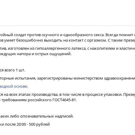
ойный солдат против скучного и однообразного секса. Всегда помнит
 умеет безошибочно выходить на контакт с оргазмом. С таким презе
в, изготовлен из гипоаллергенного латекса, с накопителем и эласт
жаждущих напора и острых ощущений.
я всего 1 шт.
орные испытания, зарегистрированы министерством здравоохранения 
водной основе.
ся на всех этапах производства, в том числе в процессе упаковки. Пре
 требованиям российского ГОСТ4645-81.
каких либо опознавательных надписей.
ки после 20:00 - 500 рублей