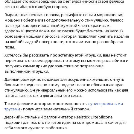
обладает стойкой эрекцией, за счет эластичности ствол фаллоса
легко сгибается в любую сторону.
Выраженная нежная головка, рельефные вены и морщинистая
мошонка обеспечивают дополнительную стимуляцию. Фаллос
выглядит как эрегированный мужской член с красивым,
здоровым цветом кожи- ваши глазки будут блистать на него. В
основании мощная присоска, которая позволяет крепить изделие
на любой гладкой поверхности, это значительно разнообразит
позы.
Хотелось бы рассказать про эстетику этой игрушки, вам не стоит
переживать о своем здоровье, по-этому вы можете расслабится и
получать самые яркие удовольствия от потрясающе
выполненной игрушки.
Данный размерчик подойдет для искушенных женщин, он чуть
бюольше среднего, по-этому подарит плотно обхватывающую
стимуляцию. Он универсальный его можно использовать как для
вагинального, так и для анального секса.
Также фаллоимитатор можно компоновать
с универсальными
трусами
- получится замечательный страпон.
Дерзкий и стильный фаллоимитатор Realstick Elite Silicone
подходит для тех, кто не готов идти на компромиссы и хочет для
себя самого лучшего любовника.