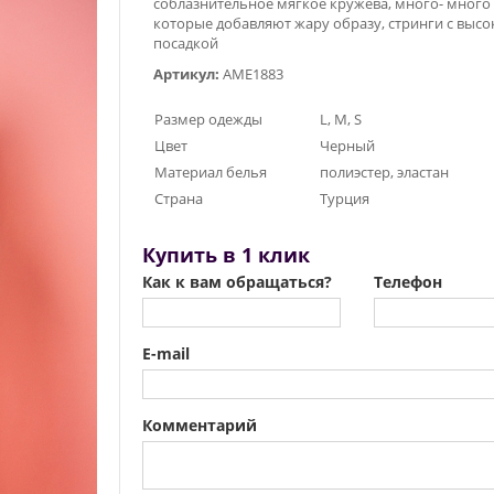
соблазнительное мягкое кружева, много- много 
которые добавляют жару образу, стринги с высо
посадкой
Артикул:
AME1883
Размер одежды
L, M, S
Цвет
Черный
Материал белья
полиэстер, эластан
Страна
Турция
Купить в 1 клик
Как к вам обращаться?
Телефон
E-mail
Комментарий