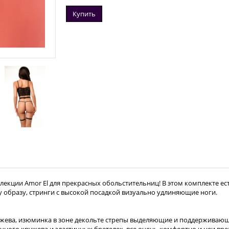
Купить
екции Amor El для прекрасных обольстительниц! В этом комплекте ест
у образу, стринги с высокой посадкой визуально удлиняющие ноги.
жева, изюминка в зоне декольте стрепы выделяющие и поддерживающи