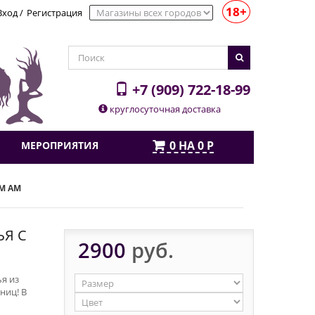
18+
Вход
/
Регистрация
+7 (909) 722-18-99
круглосуточная доставка
0
НА
0
Р
МЕРОПРИЯТИЯ
М AM
ЬЯ С
2900
руб.
я из
ниц! В