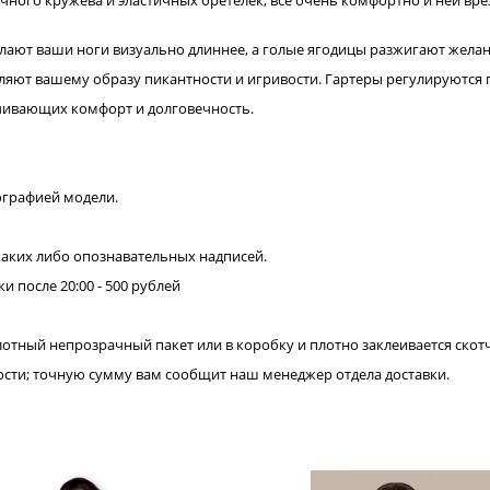
чного кружева и эластичных бретелек, все очень комфортно и неи вре
елают ваши ноги визуально длиннее, а голые ягодицы разжигают желан
авляют вашему образу пикантности и игривости. Гартеры регулируются 
чивающих комфорт и долговечность.
ографией модели.
каких либо опознавательных надписей.
ки после 20:00 - 500 рублей
лотный непрозрачный пакет или в коробку и плотно заклеивается скот
нности; точную сумму вам сообщит наш менеджер отдела доставки.