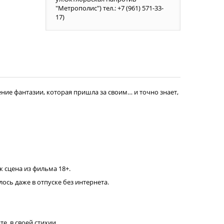
"Метрополис") тел.: +7 (961) 571-33-
17)
ение фантазии, которая пришла за своим… и точно знает,
к сцена из фильма 18+.
ось даже в отпуске без интернета.
те, в своей стихии.