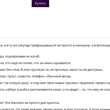
Купить
ta, и в ту же секунду превращаешься не просто в женщину, а в воплощ
а, подчёркивая их изгиб.
ех, кто ещё не понял, что за ними скрывается.
вию без слов. В этих трусиках ты не просишь ласки ты её диктуешь.
елах: пульт, новости, телефон- обычный вечер.
н "на скорую руку" и под ним твои новые трусики с вырезом, прямо ка
каблук и робко распахивается халат, а он видит… то, что ему не снил
е? Эти бантики не просто для красоты.
е новости. Он занят важнее- твоим телом, в этих трусиках, в этом момен