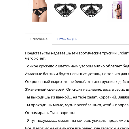
Описание
Отзывы (0)
Представь: ты надеваешь эти эротические трусики Erolan
чего хочет.
Тонкое кружево с цветочным узором мягко облегает бедр
Атласные бантики будто невинная деталь, но только для т
Откровенный вырез это не бельё, это инструкция к дейст
Жизненный сценарий: Он сидит на диване, весь в своих д
Ты выходишь из ванной… на тебе халат. Короткий. Завяза
Ты проходишь мимо, чуть пригибаешься, чтобы поправить 
Он замирает. Ты говоришь:
- Я тут подумала… может, ты хочешь увидеть продолжени
Всё. В этот момент ему уже всё равно, где телефон и каки