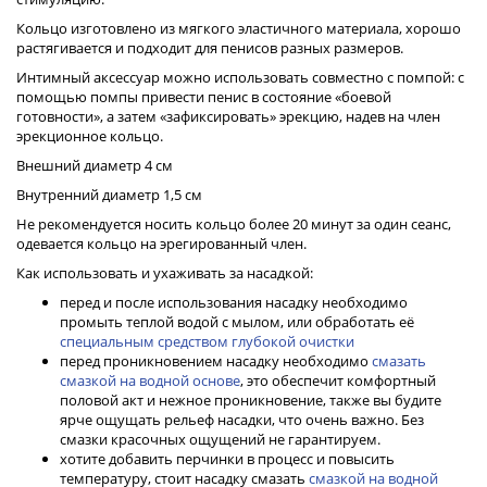
Кольцо изготовлено из мягкого эластичного материала, хорошо
растягивается и подходит для пенисов разных размеров.
Интимный аксессуар можно использовать совместно с помпой: с
помощью помпы привести пенис в состояние «боевой
готовности», а затем «зафиксировать» эрекцию, надев на член
эрекционное кольцо.
Внешний диаметр 4 см
Внутренний диаметр 1,5 см
Не рекомендуется носить кольцо более 20 минут за один сеанс,
одевается кольцо на эрегированный член.
Как использовать и ухаживать за насадкой:
перед и после использования насадку необходимо
промыть теплой водой с мылом, или обработать её
специальным средством глубокой очистки
перед проникновением насадку необходимо
смазать
смазкой на водной основе
, это обеспечит комфортный
половой акт и нежное проникновение, также вы будите
ярче ощущать рельеф насадки, что очень важно. Без
смазки красочных ощущений не гарантируем.
хотите добавить перчинки в процесс и повысить
температуру, стоит насадку смазать
смазкой на водной