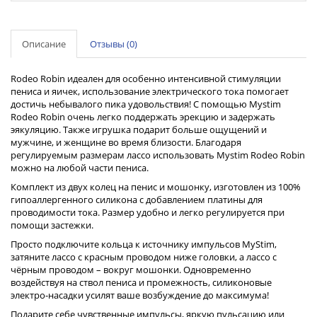
Описание
Отзывы (0)
Rodeo Robin идеален для особенно интенсивной стимуляции
пениса и яичек, использование электрического тока помогает
достичь небывалого пика удовольствия! С помощью Mystim
Rodeo Robin очень легко поддержать эрекцию и задержать
эякуляцию. Также игрушка подарит больше ощущений и
мужчине, и женщине во время близости. Благодаря
регулируемым размерам лассо использовать Mystim Rodeo Robin
можно на любой части пениса.
Комплект из двух колец на пенис и мошонку, изготовлен из 100%
гипоаллергенного силикона с добавлением платины для
проводимости тока. Размер удобно и легко регулируется при
помощи застежки.
Просто подключите кольца к источнику импульсов MyStim,
затяните лассо с красным проводом ниже головки, а лассо с
чёрным проводом – вокруг мошонки. Одновременно
воздействуя на ствол пениса и промежность, силиконовые
электро-насадки усилят ваше возбуждение до максимума!
Подарите себе чувственные импульсы, яркую пульсацию или