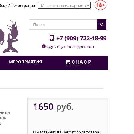
18+
Вход
/
Регистрация
+7 (909) 722-18-99
круглосуточная доставка
0
НА
0
Р
МЕРОПРИЯТИЯ
1650
руб.
енный
гр,
д
В магазинах вашего города товара