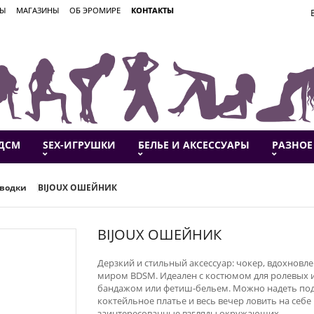
ВЫ
МАГАЗИНЫ
ОБ ЭРОМИРЕ
КОНТАКТЫ
ДСМ
SEX-ИГРУШКИ
БЕЛЬЕ И АКСЕССУАРЫ
РАЗНОЕ
водки
BIJOUX ОШЕЙНИК
BIJOUX ОШЕЙНИК
Дерзкий и стильный аксессуар: чокер, вдохновл
миром BDSM. Идеален с костюмом для ролевых и
бандажом или фетиш-бельем. Можно надеть по
коктейльное платье и весь вечер ловить на себе
заинтересованные взгляды окружающих.