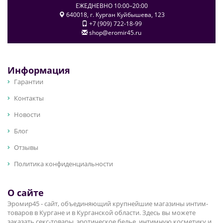
ЕЖЕДНЕВНО 10:00–20:00
640018
, г.
Курган
Куйбышева, 123
+7 (909) 722-18-99
shop@eromir45.ru
Информация
Гарантии
Контакты
Новости
Блог
Отзывы
Политика конфиденциальности
О сайте
Эромир45 - сайт, объединяющий крупнейшие магазины интим-
товаров в Кургане и в Курганской области. Здесь вы можете
заказать секс-товары, эротическое белье, интимную косметику и