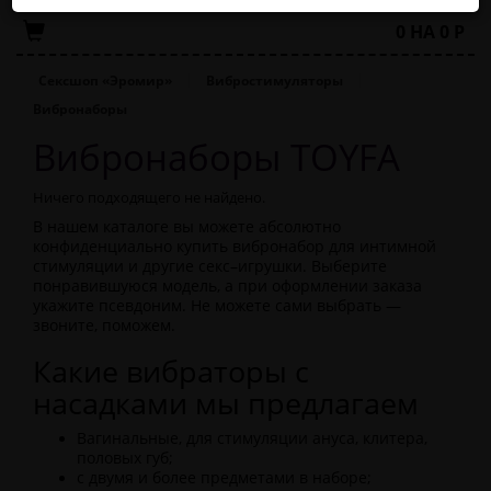
0
НА
0
Р
Сексшоп «Эромир»
Вибростимуляторы
Вибронаборы
Вибронаборы TOYFA
Ничего подходящего не найдено.
В нашем каталоге вы можете абсолютно
конфиденциально купить вибронабор для интимной
стимуляции и другие секс–игрушки. Выберите
понравившуюся модель, а при оформлении заказа
укажите псевдоним. Не можете сами выбрать —
звоните, поможем.
Какие вибраторы с
насадками мы предлагаем
Вагинальные, для стимуляции ануса, клитера,
половых губ;
с двумя и более предметами в наборе;