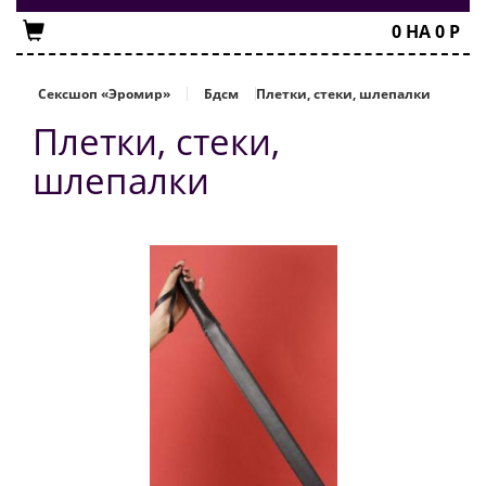
0
НА
0
Р
Сексшоп «Эромир»
Бдсм
Плетки, стеки, шлепалки
Плетки, стеки,
шлепалки