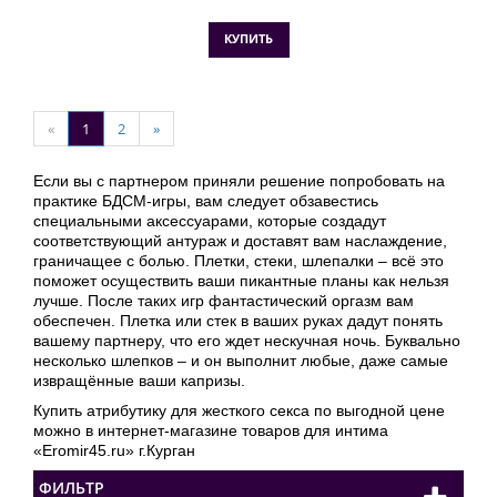
КУПИТЬ
«
1
2
»
Если вы с партнером приняли решение попробовать на
практике БДСМ-игры, вам следует обзавестись
специальными аксессуарами, которые создадут
соответствующий антураж и доставят вам наслаждение,
граничащее с болью. Плетки, стеки, шлепалки – всё это
поможет осуществить ваши пикантные планы как нельзя
лучше. После таких игр фантастический оргазм вам
обеспечен. Плетка или стек в ваших руках дадут понять
вашему партнеру, что его ждет нескучная ночь. Буквально
несколько шлепков – и он выполнит любые, даже самые
извращённые ваши капризы.
Купить атрибутику для жесткого секса по выгодной цене
можно в интернет-магазине товаров для интима
«Eromir45.ru» г.Курган
ФИЛЬТР