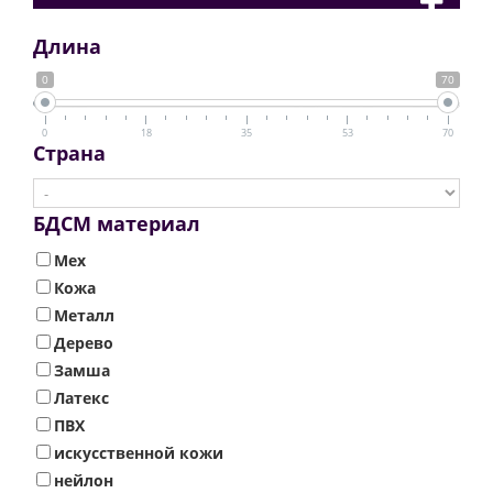
Длина
0
70
0
18
35
53
70
Страна
БДСМ материал
Мех
Кожа
Металл
Дерево
Замша
Латекс
ПВХ
искусственной кожи
нейлон