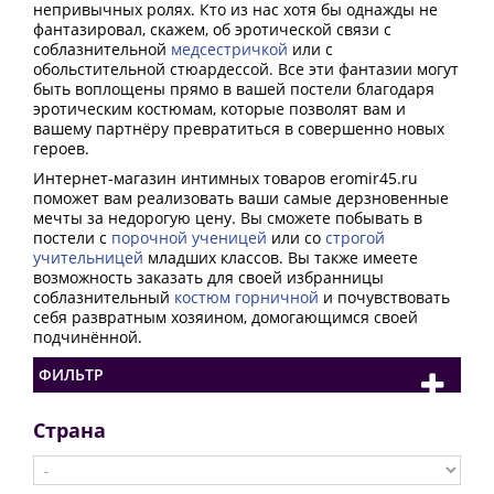
непривычных ролях. Кто из нас хотя бы однажды не
фантазировал, скажем, об эротической связи с
соблазнительной
медсестричкой
или с
обольстительной стюардессой. Все эти фантазии могут
быть воплощены прямо в вашей постели благодаря
эротическим костюмам, которые позволят вам и
вашему партнёру превратиться в совершенно новых
героев.
Интернет-магазин интимных товаров eromir45.ru
поможет вам реализовать ваши самые дерзновенные
мечты за недорогую цену. Вы сможете побывать в
постели с
порочной ученицей
или со
строгой
учительницей
младших классов. Вы также имеете
возможность заказать для своей избранницы
соблазнительный
костюм горничной
и почувствовать
себя развратным хозяином, домогающимся своей
подчинённой.
ФИЛЬТР
Страна