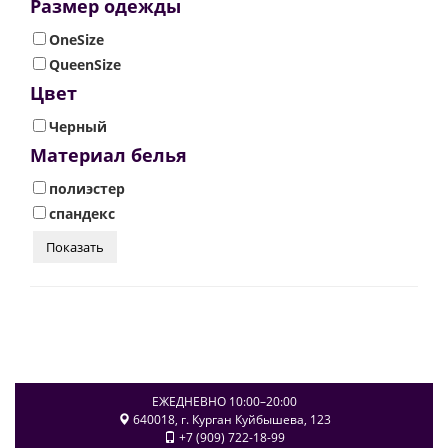
Размер одежды
OneSize
QueenSize
Цвет
Черный
Материал белья
полиэстер
спандекс
ЕЖЕДНЕВНО 10:00–20:00
640018
, г.
Курган
Куйбышева, 123
+7 (909) 722-18-99