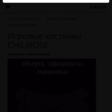
0
НА
0
Р
Сексшоп «Эромир»
Белье и аксессуары
Игровые костюмы
Игровые костюмы
CHILIROSE
Выберите подкатегорию: