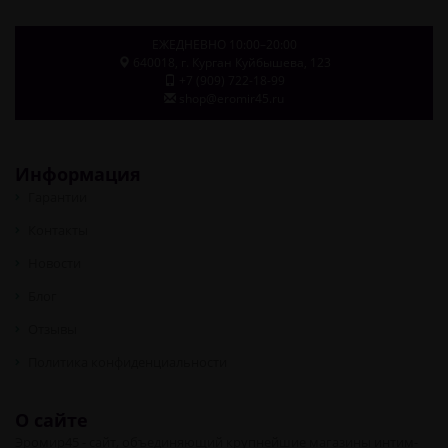
ЕЖЕДНЕВНО 10:00–20:00
640018
, г.
Курган
Куйбышева, 123
+7 (909) 722-18-99
shop@eromir45.ru
Информация
Гарантии
Контакты
Новости
Блог
Отзывы
Политика конфиденциальности
О сайте
Эромир45 - сайт, объединяющий крупнейшие магазины интим-