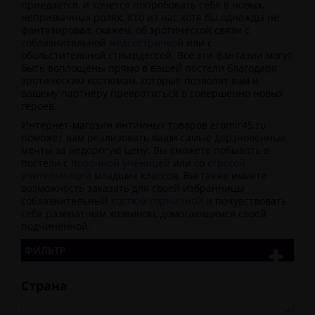
приедается, и хочется попробовать себя в новых,
непривычных ролях. Кто из нас хотя бы однажды не
фантазировал, скажем, об эротической связи с
соблазнительной
медсестричкой
или с
обольстительной стюардессой. Все эти фантазии могут
быть воплощены прямо в вашей постели благодаря
эротическим костюмам, которые позволят вам и
вашему партнёру превратиться в совершенно новых
героев.
Интернет-магазин интимных товаров eromir45.ru
поможет вам реализовать ваши самые дерзновенные
мечты за недорогую цену. Вы сможете побывать в
постели с
порочной ученицей
или со
строгой
учительницей
младших классов. Вы также имеете
возможность заказать для своей избранницы
соблазнительный
костюм горничной
и почувствовать
себя развратным хозяином, домогающимся своей
подчинённой.
ФИЛЬТР
Страна