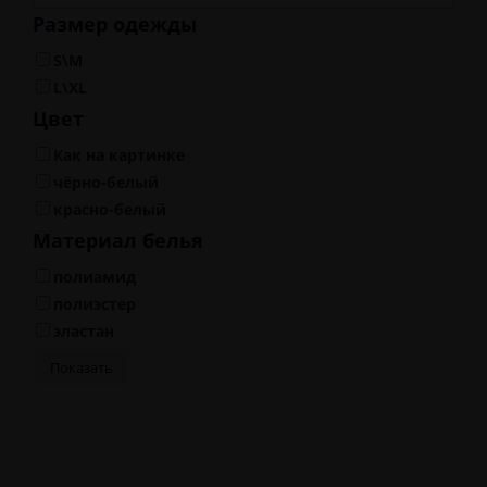
Размер одежды
S\M
L\XL
Цвет
Как на картинке
чёрно-белый
красно-белый
Материал белья
полиамид
полиэстер
эластан