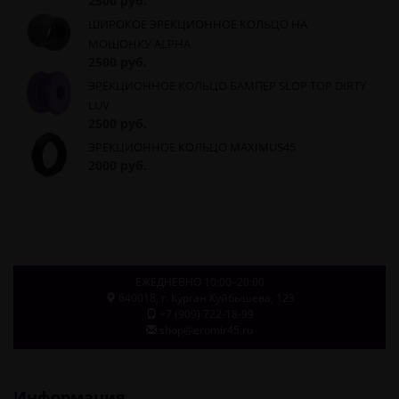
2500 руб.
ШИРОКОЕ ЭРЕКЦИОННОЕ КОЛЬЦО НА
МОШОНКУ ALPHA
2500 руб.
ЭРЕКЦИОННОЕ КОЛЬЦО БАМПЕР SLOP TOP DIRTY
LUV
2500 руб.
ЭРЕКЦИОННОЕ КОЛЬЦО MAXIMUS45
2000 руб.
ЕЖЕДНЕВНО 10:00–20:00
640018
, г.
Курган
Куйбышева, 123
+7 (909) 722-18-99
shop@eromir45.ru
Информация