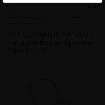
0
НА
0
Р
Сексшоп «Эромир»
Насадки и эрекционные кольца
Эрекционные кольца
Эрекционные кольца и
насадки без вибрации
Pipedream